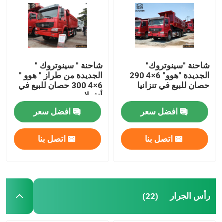
شاحنة "سينوتروك"
شاحنة " سينوتروك "
الجديدة "هوو" 6×4 290
الجديدة من طراز " هوو "
حصان للبيع في تنزانيا
6×4 300 حصان للبيع في
أنغولا
افضل سعر
افضل سعر
اتصل بنا
اتصل بنا
رأس الجرار
(22)