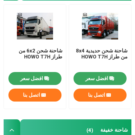
جولة في المعمل
ضبط الجودة
شاحنة شحن حديدية 8x4
شاحنة شحن 6x2 من
اتصل بنا
من طراز HOWO T7H
طراز HOWO T7H
أخبار
افضل سعر
افضل سعر
جميع القضايا
اتصل بنا
اتصل بنا
شاحنة هوو
شاحنة خفيفة
(4)
رأس الجرار