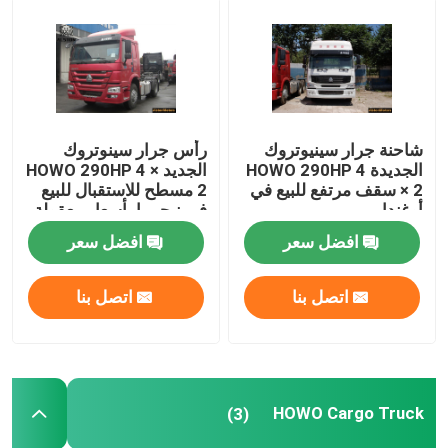
شاحنة جرار سينيوتروك
رأس جرار سينوتروك
الجديدة HOWO 290HP 4
الجديد HOWO 290HP 4 ×
× 2 سقف مرتفع للبيع في
2 مسطح للاستقبال للبيع
أوغندا
في نيجيريا بأسعار معقولة
وجاهزة للتصدير
افضل سعر
افضل سعر
اتصل بنا
اتصل بنا
منزل
المنتجات
HOWO Cargo Truck
(3)
حول بنا