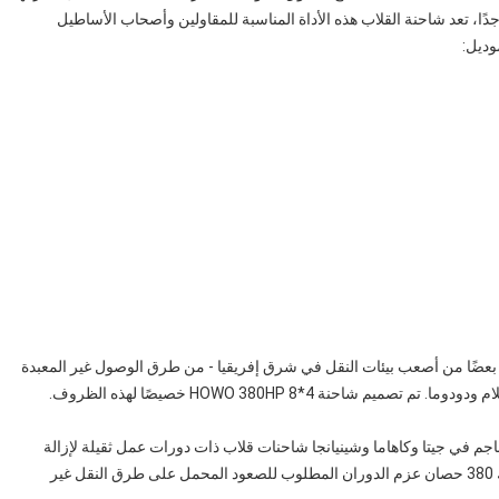
 جدًا، تعد شاحنة القلاب هذه الأداة المناسبة للمقاولين وأصحاب الأساطيل
وديل:
ا بعضًا من أصعب بيئات النقل في شرق إفريقيا - من طرق الوصول غير المعبدة
حنة HOWO 380HP 8*4 خصيصًا لهذه الظروف.
ناجم في جيتا وكاهاما وشينيانجا شاحنات قلاب ذات دورات عمل ثقيلة لإزالة
الصخور، ونقل الخامات، وإزالة الطبقات السطحية. يوفر محرك 380 حصان عزم الدوران المطلوب للصعود المحمل على طرق النقل غير