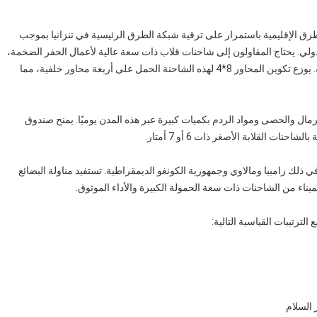
طنية التنزانية (TANROADS) وسلطات الطرق الإقليمية باستمرار على ترقية شبكة الطرق الرئيسية في تنزانيا بموجب
صندوق دعم القطاع الخاص (PSPF) والبنك الدولي. يحتاج المقاولون إلى شاحنات قلاب ذات سعة عالية لأعمال الحفر الضخمة،
ونقل الحصى الأساسي، وتوصيل المواد إلى مواقع العمل النائية. يوزع تكوين المحاور 8*4 لهذه الشاحنة الحمل على أربعة محاور خلفية، مما
الرمال والحصى ومواد الردم بكميات كبيرة عبر هذه المدن يوميًا. يمنح صندوق
في ذلك زامبيا ومالاوي وجمهورية الكونغو الديمقراطية. تستفيد مناولة البضائع
ناء من الشاحنات ذات سعة الحمولة الكبيرة والأداء الموثوق.
ترتيبات القياسية التالية: