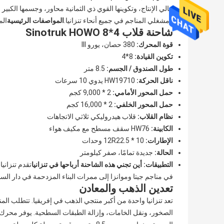
عالي الإنتاج، وتكوينها القوي ذي الثمانية محاور، وجسمها الكبير
ومشغلي المناجم في جميع أنحاء تنزانيا.
المواصفات الرئيسية
الم
شاحنة قلاب Sinotruk HOWO 8*4
قوة المحرك:
380 حصان، يورو III
تكوين القيادة:
8*4
طول الصندوق / الجسم:
8.5 متر
ناقل الحركة:
HW19710 يدوي 10 سرعات
حمل المحور الأمامي:
2 * 9,000 كجم
حمل المحور الخلفي:
2 * 16,000 كجم
نظام القلاب:
قلاب هيدروليكي ثلاثي الاتجاهات
الكابينة:
HW76 سقف مسطح مع مكيف هواء
الإطارات:
12R22.5 * 10 وحدات
الحالة:
جديدة تمامًا، صفر كيلومتر
التطبيقات: أين تجني هذه الشاحنة أرباحها في تنزانيا
تقدم تنزاني
في مناجم جيتا وموانزا إلى ممرات البناء المزدحمة في دار السلام ودودوما. تم تصميم شا
تعدين الذهب والمعادن
تعد تنزانيا واحدة من أكبر منتجي الذهب في إفريقيا. تتطلب الم