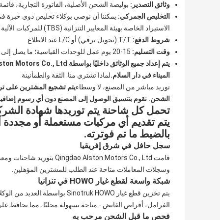
وثائق التصدير:
بوليصة الشحن الأصلية، الفاتورة التجارية، قائم
التخليص الجمركي:
الاستيراد الخاصة بهيئة المعايير التنزانية (TBS) للمركبات الآلية
شروط الدفع:
T/T (تحويل برقي) أو L/C عند الاطلاع
وقت التسليم:
15-20 يوم عمل للوحدات القياسية؛ ما يصل إلى 30 يومًا للتكوينات المخصصة
الميناء في دار السلام.
لماذا تشتري منا: الثقة والطمأنينة
توريد مباشر من المصنع، لا وسطاء
الشحن. نقوم بتنسيق الوصول إلى المصنع دون أي رسوم إضافية
تحمل كل شاحنة يتم توريدها شهادة الشركة
يتم تقديم أي مركبات مستعملة أو مجددة أو
بالضبط ما تم فوترته.
سجل حافل في شرق إفريقيا
قامت lston Motors Co., Ltd
وسجلات المعاملات متاحة عند الطلب للمشترين المؤهلين.
شبكة واسعة لقطع غيار HOWO في تنزانيا
يتم تخزين قطع غيار Sinotruk HOWO
الفرامل، أقراص القابض - متاحة بسهولة محليًا، مما يحافظ ع
فحص ما قبل الشحن مرحب به