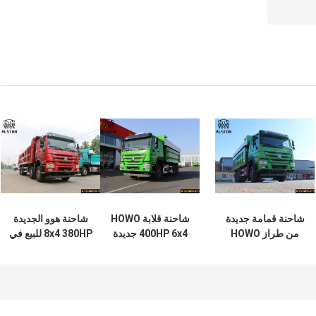
شاحنة قمامة جديدة
شاحنة قلابة HOWO
شاحنة هوو الجديدة
من طراز HOWO
400HP 6x4 جديدة
8x4 380HP للبيع في
400HP 6x4 للبيع في
للبيع في كينيا - سعر
نيجيريا
غانا
شاحنة قلابة 5.6 م،
CIF مومباسا