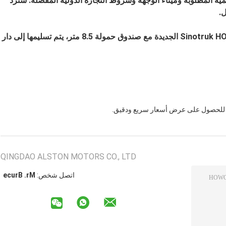
ية المطلوبة وميناء الوجهة وشروط التجارة الدولية المفضلة. سنرد
احصل على سعر مؤكد لشاحنة قلاب Sinotruk HOWO 380HP 8*4 الجديدة مع صندوق حمولة 8.5 متر، يتم تسليمها إلى دار
 للحصول على عرض أسعار سريع ودقيق.
QINGDAO ALSTON MOTORS CO., LTD
اتصل شخص:
Mr. Bruce