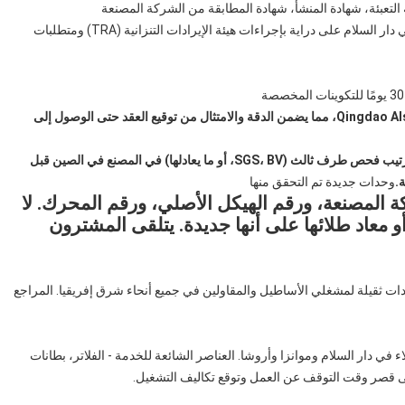
ة التعبئة، شهادة المنشأ، شهادة المطابقة من الشركة المصنعة
يمكننا أن نوصي بوكلاء تخليص ذوي خبرة في دار السلام على دراية بإجراءات هيئة الإيرادات التنزانية (TRA) ومتطلبات
يتم إعداد جميع الوثائق داخليًا بواسطة Qingdao Alston Motors Co., Ltd، مما يضمن الدقة والامتثال من توقيع العقد حتى الوصول إلى
يتم تشجيع المشترين على ترتيب فحص طرف ثالث (SGS، BV، أو ما يعادلها) في المصنع في الصين قبل
.
وحدات جديدة تم التحقق منها
 المصنعة، ورقم الهيكل الأصلي، ورقم المحرك. لا
 معاد طلائها على أنها جديدة. يتلقى المشترون
Qingdao A بتوريد شاحنات ومعدات ثقيلة لمشغلي الأساطيل والمقاولين في جميع أنحاء شرق إفريقيا. المراجع
 بواسطة العديد من الوكلاء في دار السلام وموانزا وأروشا. العناصر الشائعة للخدمة - الفلاتر، بطانات
لى قصر وقت التوقف عن العمل وتوقع تكاليف التشغيل.