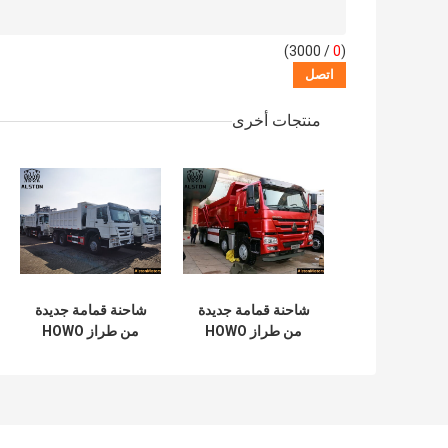
/ 3000)
0
(
منتجات أخرى
شاحنة قمامة جديدة
شاحنة قمامة جديدة
من طراز HOWO
من طراز HOWO
440HP 8x4 للبيع في
400HP 6x4 للبيع في
جمهورية الكونغو
أنغولا
الديمقراطية
ZZ3257V3847B1