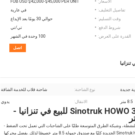
الأسعار:
FOB USD $42,000-$45,000 PER UNIT
تفاصيل التغليف:
في عارية
وقت التسليم:
حوالي 30 يومًا بعد الإيداع
شروط الدفع:
تي/تي
القدرة على العرض:
100 وحدة في الشهر
اتصل
ية جديدة
نوع الشاحنة:
شاحنة قلاب للخدمة الشاقة
8.5 متر
الانتقال:
يدوي
شاحنة قلاب جديدة Sinotruk HOWO 380HP 8x4 للبيع في تنزانيا -
ن النشطة، وشبكة الطرق المتوسعة طلبًا على الشاحنات التي تعمل تحت الضغط -
كل يوم، كل حمولة. تم تصميم شاحنة قلاب Sinotruk HOWO 380HP 8*4 الجديدة كليًا مع صندوق حمولة 8.5 متر خصيصًا لذلك. بفضل محركها