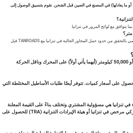
تم تشجيع المشترين على ترتيب فحص طرف ثالث (SGS، BV، أو ما يعادلها) في المصنع في الصين قبل الشحن. نقوم بتنسيق الوصول إلى
الحمولة النموذجية هي 30-40 طنًا اعتمادًا على كثافة المادة. نوصي بالتحقق من حدود حمل المحاور الحالية في تنزانيا مع TANROADS قبل
تغطي الشاحنة ضمان الشركة المصنعة لمدة 12 شهرًا أو 50,000 كيلومتر (أيهما يأتي أولاً) على المحرك وناقل الحركة
صول على أسعار كميات. تتوفر أيضًا طلبات الأساطيل المختلطة التي
في تنزانيا هي مسؤولية المشتري وتختلف بناءً على القيمة المعلنة
وتصنيف المركبة. نوصي بالتشاور مع وكيل تخليص جمركي مرخص في تنزانيا أو هيئة الإيرادات التنزانية (TRA) للحصول على