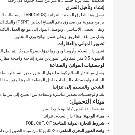
المعبدة، بينما يزيد جسم 8.5 متر من قيمة حمولة كل رحلة.
إنشاء وتأهيل الطرق
تعمل هيئة الطرق الو
برامج ممولة من 
يقلل من تلف الطريق ويظل ضمن لوائح وزن المحاور.
تطوير المباني والعقارات
تشهد دار السلام وأروشا ودودوما نموًا حضريًا سريعًا. يتم نقل 
الحمولة 8.5 متر المقاولين الموردين ميزة إنتاجية واضحة مقارنة بالشاحنات القلابة الأصغر ذات 6 أو 7 أمتار.
لوجستيات الموانئ والصناعة
يعمل ميناء دار السلام كبوابة للدول المجاورة غير الساحلية بما 
السائبة ولوجستيات الساحات داخل المنطقة الحرة المتوسعة للمي
الشحن والتسليم إلى تنزانيا
نقدم لوجستيات تصدير مباشرة وشفافة من الصين إلى تنزانيا مع ال
ميناء التحميل:
تشينغداو / تيانجين / ليانيونغانغ، الصين
ميناء الوجهة:
ميناء دار السلام، تنزانيا
شروط التجارة الدولية المتاحة:
FOB، C&F، CIF
وقت العبور البحري المقدر:
25-35 يومًا من ميناء الصين إلى دار السلام