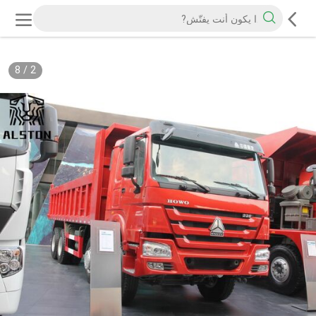
8
/
2