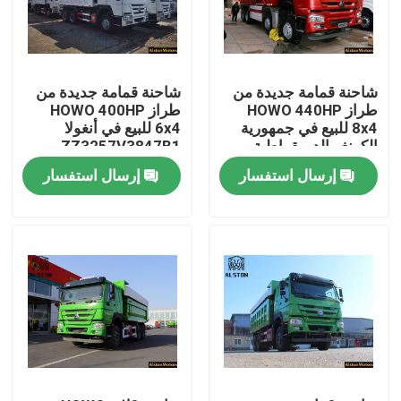
شاحنة قمامة جديدة من
شاحنة قمامة جديدة من
طراز HOWO 440HP
طراز HOWO 400HP
8x4 للبيع في جمهورية
6x4 للبيع في أنغولا
الكونغو الديمقراطية
ZZ3257V3847B1
إرسال استفسار
إرسال استفسار
منزل
المنتجات
حول بنا