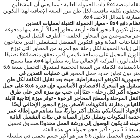
نقله لمنصة 8x4 ذات الحمولة العالية - مما يعني أن المشغلين
يحققون تكلفة تنافسية لكل طن تبرر السعة الإضافية لهذا التكوين
مقارنة بالبدائل الأخف 6x4.
نظام دفع 8x4 - معيار الحمولة الثقيلة لعمليات التعدين
يمثل تكوين المحور 8x4 - أربعة محاور إجمالاً، أربعة منها مدفوعة
عبر مجموعتين من المحاور الخلفية - الطرف الثقيل لسوق
الشاحنات القلابة وهو التكوين المفضل للمشغلين الذين يحتاجون
إلى زيادة الحمولة لكل رحلة. مع المزيد من المحاور التي توزع
الوزن المحمل على مساحة تلامس أكبر، تحقق منصة 8x4 تصنيفًا
أعلى لوزن المركبة الإجمالي مقارنة بنظيراتها 6x4، مما يسمح
بالاستفادة الكاملة من السعة الحجمية لصندوق التحميل بسعة 5.6
متر دون تجاوز حدود حمل المحور.
في عمليات التعدين في
جمهورية الكونغو الديمقراطية، حيث يعد تقليل التكلفة لكل طن
منقول هو المحرك الاقتصادي الأساسي، فإن قدرة 8x4 على حمل
حمولة أكبر لكل رحلة - جنبًا إلى جنب مع ميزة الجر على طرق
النقل الموحلة وأسطح المحاجر الرخوة - توفر ميزة إنتاجية قابلة
للقياس مقارنة بالتكوينات الأصغر. يوزع المحور الإضافي أيضًا
الإجهاد الميكانيكي بشكل أكثر توازنًا، مما يساهم في إطالة عمر
خدمة المكونات وتقليل تكرار الصيانة في بيئات التشغيل النائية
حيث قد يكون الوصول إلى ورشة العمل محدودًا.
صندوق تحميل
بسعة 5.6 متر - أكبر حجم حمولة في هذه الفئة
صندوق التحميل بطول 5.6 متر هو أكبر جسم تحميل في سلسلة