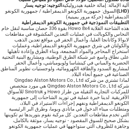
آلية الإمالة: إمالة خلفية هيدروليكية
التوجيه: توجيه يسار
(LHD)
السوق: جمهورية الكونغو الديمقراطية / جمهورية الكونغو
الديمقراطية (حركة مرور يمينية)
التطبيقات النموذجية في جمهورية الكونغو الديمقراطية
هذه الشاحنة القلابة Howo 8x4 بقوة 336 حصان مناسبة لنقل خام
النحاس والكوبالت في عمليات التعدين المكشوفة في مقاطعات
لابوالا وكاتانجا العليا، وأعمال الحفر في مواقع تعدين الذهب
والكولتان في شرق جمهورية الكونغو الديمقراطية، وعمليات
استخراج المحاجر والمواد المجمعة، وبناء الطرق وإعادة تأهيلها
على نطاق واسع عبر شبكة الطرق الوطنية، ومشاريع البنية التحتية
الحضرية والمباني في كينشاسا ولوبومباشي، وأعمال الحفر
لمشاريع السدود والطاقة الكهرومائية، ولوجستيات تطوير المناطق
الصناعية في جميع أنحاء البلاد.
لماذا تشتري من شركة Qingdao Alston Motors Co., Ltd
شركة Qingdao Alston Motors Co., Ltd هي مورد متخصص
للمركبات التجارية الثقيلة من طراز Howo و Sinotruk للأسواق
الأفريقية. لدينا خبرة عملية في توريد الشاحنات إلى جمهورية
الكونغو الديمقراطية ونفهم إجراءات الاستيراد في البلاد،
ومتطلبات ميناء الدخول في ماتادي وبوما، وطرق البر الرئيسية
التي تخدم مقاطعات التعدين. كل مركبة نقوم بتوريدها تم تكوينها
بشكل صحيح للسوق المقصود - توجيه يسار، موثقة بالكامل،
وجاهزة للظروف التي ستواجهها في عمليات جمهورية الكونغو