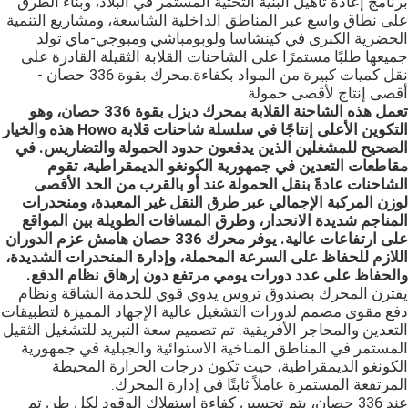
برنامج إعادة تأهيل البنية التحتية المستمر في البلاد، وبناء الطرق
على نطاق واسع عبر المناطق الداخلية الشاسعة، ومشاريع التنمية
الحضرية الكبرى في كينشاسا ولوبومباشي ومبوجي-ماي تولد
جميعها طلبًا مستمرًا على الشاحنات القلابة الثقيلة القادرة على
نقل كميات كبيرة من المواد بكفاءة.
محرك بقوة 336 حصان -
أقصى إنتاج لأقصى حمولة
تعمل هذه الشاحنة القلابة بمحرك ديزل بقوة 336 حصان، وهو
التكوين الأعلى إنتاجًا في سلسلة شاحنات قلابة Howo هذه والخيار
الصحيح للمشغلين الذين يدفعون حدود الحمولة والتضاريس. في
مقاطعات التعدين في جمهورية الكونغو الديمقراطية، تقوم
الشاحنات عادةً بنقل الحمولة عند أو بالقرب من الحد الأقصى
لوزن المركبة الإجمالي عبر طرق النقل غير المعبدة، ومنحدرات
المناجم شديدة الانحدار، وطرق المسافات الطويلة بين المواقع
على ارتفاعات عالية. يوفر محرك 336 حصان هامش عزم الدوران
اللازم للحفاظ على السرعة المحملة، وإدارة المنحدرات الشديدة،
والحفاظ على عدد دورات يومي مرتفع دون إرهاق نظام الدفع.
يقترن المحرك بصندوق تروس يدوي قوي للخدمة الشاقة ونظام
دفع مقوى مصمم لدورات التشغيل عالية الإجهاد المميزة لتطبيقات
التعدين والمحاجر الأفريقية. تم تصميم سعة التبريد للتشغيل الثقيل
المستمر في المناطق المناخية الاستوائية والجبلية في جمهورية
الكونغو الديمقراطية، حيث تكون درجات الحرارة المحيطة
المرتفعة المستمرة عاملاً ثابتًا في إدارة المحرك.
عند 336 حصان، يتم تحسين كفاءة استهلاك الوقود لكل طن تم