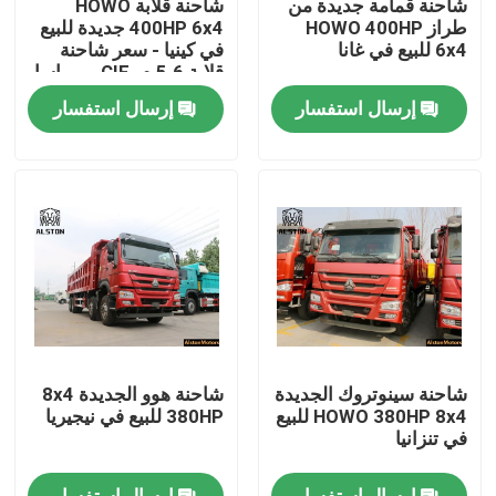
شاحنة قمامة جديدة من
شاحنة قلابة HOWO
طراز HOWO 400HP
400HP 6x4 جديدة للبيع
6x4 للبيع في غانا
في كينيا - سعر شاحنة
جولة في المعمل
قلابة 5.6 م، CIF مومباسا
إرسال استفسار
إرسال استفسار
ضبط الجودة
اتصل بنا
أخبار
جميع القضايا
شاحنة سينوتروك الجديدة
شاحنة هوو الجديدة 8x4
شاحنة هوو
HOWO 380HP 8x4 للبيع
380HP للبيع في نيجيريا
في تنزانيا
رأس الجرار
إرسال استفسار
إرسال استفسار