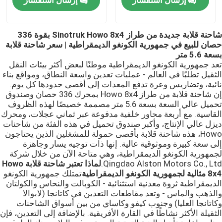
HOWO Cargo Truck
شاحنة قلابة جديدة من طراز Sinotruk Howo 8x4 بقوة 336
حصان للبيع في جمهورية الكونغو الديمقراطية | سعر شاحنة قلابة
بسعة 5.6 متر
شاحنة خفيفة
تعد جمهورية الكونغو الديمقراطية موطنًا لبعض أكثر بيئات النقل
الثقيل تطلبًا في العالم - عمليات تعدين واسعة النطاق، ومواقع بناء
نائية، وتضاريس وعرة تدفع المعدات إلى أقصى حدودها كل يوم.
مقطورة تفريغ
إن شاحنة قلابة من طراز Howo 8x4 بمحرك 336 حصان وصندوق
تحميل عالي السعة بسعة 5.6 متر مصممة خصيصًا لهذه الظروف
القاسية. مع أربعة محاور خلفية مدفوعة عبر ثماني عجلات، ومحرك
مقطورة خزان الوقود
ديزل عالي الإنتاج، وأكبر صندوق تحميل في هذه الفئة من شاحنات
Howo، هذه شاحنة قلابة بأقصى حمولة للمشغلين الذين يحتاجون
إلى سعة كبيرة وموثوقية عالية. إنها ذات توجيه يسار وجاهزة
مقطورة مسطحة
لجمهورية الكونغو الديمقراطية، وهي متاحة الآن من خلال شركة
Qingdao Alston Motors Co., Ltd.
لماذا تعتبر شاحنة قلابة Howo
8x4 مثالية لجمهورية الكونغو الديمقراطية
تمتلك جمهورية الكونغو
مقطورة ذات سرير منخفض
الديمقراطية ثروة معدنية استثنائية - الكوبالت والنحاس والكولتان
والذهب والماس - وتعد مقاطعات التعدين في كاتانجا (لابوالا
وكاتانجا العليا) وجنوب كيفو وكاساي من بين أسواق الشاحنات
الثقيلة الأكثر نشاطًا في القارة الأفريقية. بالإضافة إلى التعدين، فإن