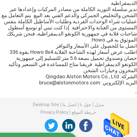
الديمقراطية.
ندير سلسلة التوريد الكاملة من مصادر المركبات وإعدادها عبر
الشحن والتخليص الجمركي والدعم الفني بعد البيع. يتم التعامل مع
عمليات شراء الوحدات الفردية وطلبات الأساطيل الكاملة بنفس
المستوى من العناية والاحترافية. إذا كنت تبني أو توسع أسطول
شاحنات قلابة في جمهورية الكونغو الديمقراطية، فنحن شريكك
الموثوق به في Howo.
اتصل بنا للحصول على الأسعار والتوافر
اطلب عرض أسعار لهذه الشاحنة القلابة Howo 8x4 بقوة 336
حصان وصندوق تحميل بسعة 5.6 متر للتسليم إلى جمهورية
الكونغو الديمقراطية. فريقنا متاح للمساعدة في التسعير وتأكيد
المخزون وخيارات الشحن.
الشركة: Qingdao Alston Motors Co., Ltd
البريد الإلكتروني: bruce@alstonmotors.com
`
منزل
حول نا
اتصل بنا
Desktop Site
خريطة الموقع
Privacy Policy