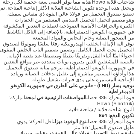
شاحنات قلابة Howo هذه، مما يوفر أقصى سعة حجمية لكل رحلة
ويجعل هذه الوحدة تكوين الشاحنة القلابة الأكثر إنتاجية المتاحة. تم
تصنيع صندوق التحميل من فولاذ عالي القوة ذي مقياس سميك،
وهو مصمم لتحمل التحميل الصدمي المستمر من الحفارات
الكبيرة والجرافات الأمامية النموذجية لعمليات التعدين المكشوفة
في جمهورية الكونغو الديمقراطية، بالإضافة إلى التآكل الكاشط
من الصخور الصلبة وخام النحاس والمواد المجمعة.
توفر آلية الإمالة الخلفية الهيدروليكية رفعًا سلسًا وموثوقًا لصندوق
التحميل تحت الحمل الكامل، ويضمن تصميم الباب الخلفي المقوى
احتواءً آمنًا أثناء النقل وتفريغًا نظيفًا ومنضبطًا عند نقطة الإمالة.
بالنسبة للمشغلين الذين يديرون نوبات متعددة عبر مواقع التعدين
في جمهورية الكونغو الديمقراطية، تترجم متانة صندوق التحميل
هذا وأداؤه المستمر مباشرة إلى تقليل تدخلات الصيانة وزيادة
الإنتاجية المستمرة على مدى فترات تشغيل طويلة.
توجيه يسار (LHD) - قانوني على الطرق في جمهورية الكونغو
الديمقراطية
قوة المحرك: 336 حصان
المواصفات الرئيسية في لمحة
الماركة:
Howo (Sinotruk)
النوع: شاحنة قلابة / شاحنة قلابة
تكوين الدفع: 8x4
قوة المحرك: 336 حصان
نوع الوقود: ديزل
ناقل الحركة: يدوي
طول صندوق التحميل: 5.6 متر
مادة صندوق التحميل: فولاذ عالي القوة ذو مقياس سميك