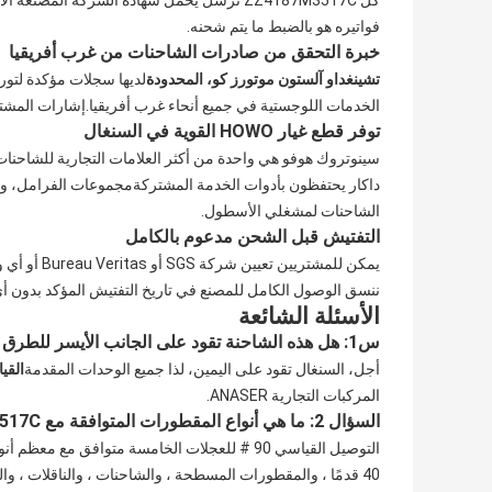
كل ZZ4187M3517C نُرسل يحمل شهادة الشركة ا
فواتيره هو بالضبط ما يتم شحنه.
خبرة التحقق من صادرات الشاحنات من غرب أفريقيا
تشينغداو آلستون موتورز كو، المحدودة
الخدمات اللوجستية في جميع أنحاء غرب أفريقيا.إشارات المشت
توفر قطع غيار HOWO القوية في السنغال
سينوتروك هوفو هي واحدة من أكثر العلامات التجارية للشاحنات 
داكار يحتفظون بأدوات الخدمة المشتركةمجموعات الفرامل، وم
الشاحنات لمشغلي الأسطول.
التفتيش قبل الشحن مدعوم بالكامل
ننسق الوصول الكامل للمصنع في تاريخ التفتيش المؤكد بدون أ
الأسئلة الشائعة
س1: هل هذه الشاحنة تقود على الجانب الأيسر للطرق السنغالية؟
أجل، السنغال تقود على اليمين، لذا جميع الوحدات المقدمة
القيا
المركبات التجارية ANASER.
السؤال 2: ما هي أنواع المقطورات المتوافقة مع ZZ4187M3517C؟
التوصيل القياسي 90 # للعجلات الخامسة متوافق
40 قدمًا ، والمقطورات المسطحة ، والشاحنات ، والناقلات ،