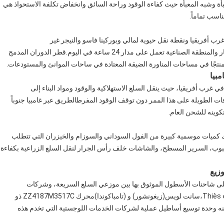
للطرق الطويلة المعبأة وشبه المعبأة حيث كفاءة الوقود وراحة السائق وانخفاض تكلفة الاستحواذ هي
اسب تماماً.
 غرب أفريقيا ونقطة نقل حيوية لمالي وبوركينا فاسو والنيجر غير
الساحلية.المستودعات الجمركية، ومراكز التوزيع في هضبة داكار والمنطقة الصناعية تعمل على مدار 24 ساعة في اليوم.قطر الدوران المدمج
بيا
غرب أفريقيا، حيث ينقل السلع الاستهلاكية والوقود ومواد البناء إلى
 الوقود 400L دعم كفاءة المسافات الطويلة على هذا الممر دون توقف الوقود المفرطالطريق عبر غامبيا جنوباً
ك كميات موسمية كبيرة من الفول السوداني والسوزام والخيزران التي تتطلب
لحبوب، السرير المسطح، والشاشات خلف رأس الجرار لنقل السلع الزراعية بكفاءة
وزيع
لى شاحنات الأسطول الموثوق بها بين موزعي السلع السريعة، وشركات
المشروبات، وسلاسل التجزئة التي تزود المتاجر في جميع أنحاء Thiès،سانت لويس(زيغونشور) و (تامباكوندا)محرك ZZ4187M3517C ذو
ًا يجعل منه وحدة توسيع أساطيل عملية لشركات الخدمات اللوجستية التي تخدم هذه