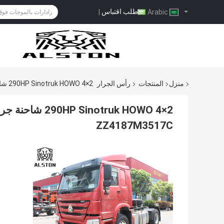
طلب اقتباس
|
Arabic
منزل
المنتجات
رأس الجرار
290HP Sinotruk HOWO 4×2 شاحنة جرار للبيع في السنغال - سعر CIF داكار، ZZ4187M3517C
ZZ4187M3517C