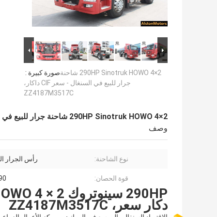
290HP Sinotruk HOWO 4×2 شاحنة
صورة كبيرة :
جرار للبيع في السنغال - سعر CIF داكار،
ZZ4187M3517C
290HP Sinotruk HOWO 4×2 شاحنة جرار للبيع في السنغال - سعر CIF داكار، ZZ4187M3517C
وصف
نوع الشاحنة:
رأس الجرار ا
قوة الحصان:
290 ح
دكار سعر، ZZ4187M3517C