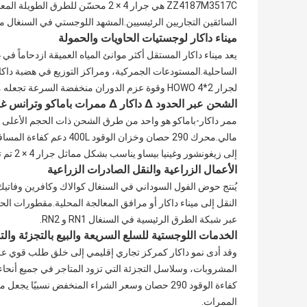
ZZ4187M3517C هي جرار 4 × 2 محسّن 
السائقين التجاريين الرئيسيين.المشهد اللوجستي في السنغال من
ميناء داكار لوجستيات الحاويات والحمولة
يعد ميناء داكار المستقل أكثر موانئ المياه العميقة ازدحاماً في
لجرار HOWO 4*2 وقوة عزم الدوران منخفضة السرعة تجعله منتجًا في مساحات المناورة الضيقة المعتادة في ساحات الموانئ والمستودعات.
الشحن عبر الحدود ∆ داكار ∆ ممرات باماكو وترانس غام
ممر داكار-باماكو هو واحد من طرق الشحن ذات الحجم الأعلى في 
مالي.محرك 290 حصان وخزان
إلى زيغونشور وغينيا بيساو يناسب بشكل مماثل جرار 4 × 2 تم تكوينه للشحن العام.
الأعمال الزراعية والنقل الصادرات الزراعية
يُنتج حوض الفول السوداني في السنغال كوالاك وكافرين وفاتي
النقل إلى ميناء داكار أو مرافق المعالجة المحلية.مقطورات ا
عبر شبكة الطرق الرئيسية في السنغال RN1 و RN2.
الخدمات اللوجستية للسلع السريعة والبيع بالتجزئة والت
وقد أدى نمو داكار كمركز تجاري إقليمي إلى خلق طلب قوي ع
كفاءة الوقود 290 حصان وسعر الشراء المنخفض نسبي
الممرات.