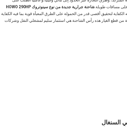
 المتزايد، وطرق التجارة عبر الحدود إلى مالي وغينيا،و غامبيا الطلب على
 على مسافات طويلة.
شاحنة جرارية جديدة من نوع سينوتروك HOWO 290HP
يه الكفاية لتحقيق أقصى قدر من الحمولة على الطرق المعبأة قوية بما فيه الكفاية
ة من قطع الغيار هذه رأس الشاحنة هي استثمار سليم لمشغلي النقل وشركات
ي السنغال