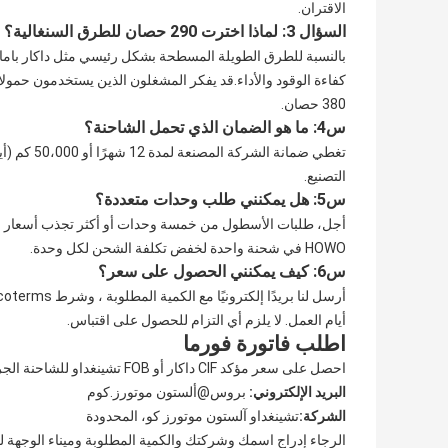
الاقتران.
السؤال 3: لماذا اخترت 290 حصان للطرق السنغالية؟
380 حصان.
س4: ما هو الضمان الذي تحمل الشاحنة؟
تغطي ضمانة
التصنيع.
س5: هل يمكنني طلب وحدات متعددة؟
أجل، طلبات الأسطول من خمسة وحدات أو أكثر تجذب أسعار م
HOWO في شحنة واحدة لخفض تكلفة الشحن لكل وحدة.
س6: كيف يمكنني الحصول على سعر؟
أيام العمل. لا يلزم أي التزام للحصول على اقتباس.
اطلب فاتورة فورما
احصل على سعر مؤكد CIF داكار أو FOB تشينغداو للشاحنة الجرارية الجديدة Sinotruk HOWO 290HP 4*2 ZZ4187M3517C. اتصل بنا اليوم:
البريد الإلكتروني:
بروس@ألستون موتورز.كوم
الشركة:
تشينغداو آلستون موتورز كو، المحدودة
الرجاء إدراج اسمك وشركتك والكمية المطلوبة وميناء الوجهة