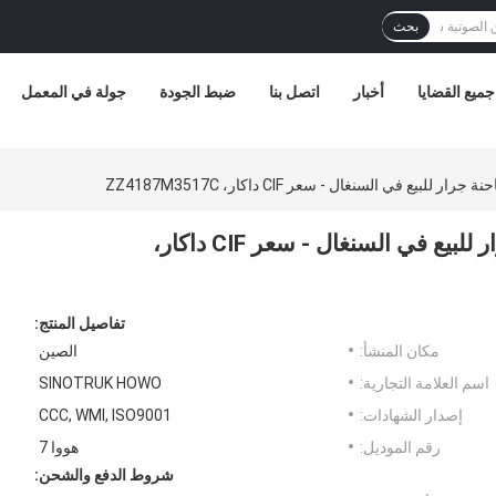
بحث
جميع القضايا
أخبار
اتصل بنا
ضبط الجودة
جولة في المعمل
290HP Sinotruk HOWO 4×2 شاحنة جرار للبيع في السنغال - سعر CIF داكار،
تفاصيل المنتج:
مكان المنشأ:
الصين
اسم العلامة التجارية:
SINOTRUK HOWO
إصدار الشهادات:
CCC, WMI, ISO9001
رقم الموديل:
هووا 7
شروط الدفع والشحن: