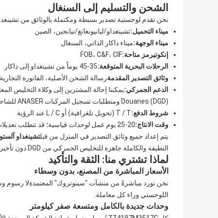
الشحن والتسليم إلى السنغال
نحن نقدم لوجستية تصدير بسيطة ومكتملة بالوثائق من تشينغداو
ميناء التحميل:
تشينغداو/ليانيونغانغ/تيانجين، الصين
ميناء الوجهة:
ميناء داكار الذاتي، السنغال
إنكوتيرمز متاحة:
FOB، C&F، CIF
الرحلات البحرية المتوقعة:
35-45 يوماً من تشينغداو إلى داكار
وثائق التصدير المقدمة
رسالة الشحن الأصلية، الفاتورة التجارية،
الدعم الجمركي:
Douanes (DGD) ومتطلبات تسجيل المركبات ANASER للشاحنات التجارية
شروط الدفع:
T / T (تحويل تلغرافية) أو L / C عند الرؤية
وقت الانتاج:
20-25 يوم عمل لوحدات قياسية؛ قد تتطلب تعديلات لون الكابينة المخصصة أو المواصفات ما يصل إلى 35 يومًا
يتم إعداد جميع وثائق التصدير في المنزل من قبل
تشينغداو آلستو
النظيفة والكاملة جاهزة للتخليص الجمركي من DGD دون تأخيرات غير ضرورية.
لماذا تشتري منا: الثقة والتأكيد
الأسعار المباشرة من المصنع، بدون وسطاء
نحن نورد مباشرةً من منشآت "سينوتروك" المعتمدةلا رسوم وسيط
اللوجستي وراء كل معاملة.
وحدات جديدة بالكامل ومتسعة صفر كيلومتر