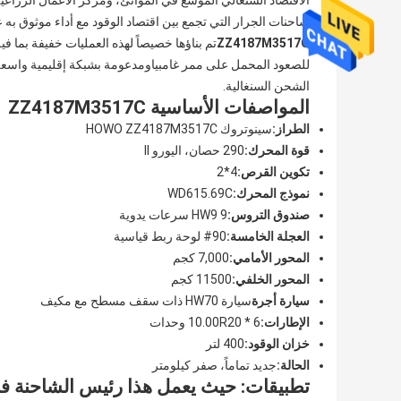
الاقتصاد السنغالي الموسع في الموانئ، ومركز الأعمال الزراعية
شاحنات الجرار التي تجمع بين اقتصاد الوقود مع أداء موثوق به
ZZ4187M3517C
تم بناؤها خصيصاً لهذه العمليات خفيفة بما ف
للصعود المحمل على ممر غامبياومدعومة بشبكة إقليمية واسع
الشحن السنغالية.
المواصفات الأساسية ZZ4187M3517C
الطراز:
سينوتروك HOWO ZZ4187M3517C
قوة المحرك:
290 حصان، اليورو II
تكوين القرص:
4*2
نموذج المحرك:
WD615.69C
صندوق التروس:
HW9 9 سرعات يدوية
العجلة الخامسة:
90# لوحة ربط قياسية
المحور الأمامي:
7,000 كجم
المحور الخلفي:
11500 كجم
سيارة أجرة
سيارة HW70 ذات سقف مسطح مع مكيف
الإطارات:
10.00R20 * 6 وحدات
خزان الوقود:
400 لتر
الحالة:
جديد تماماً، صفر كيلومتر
تطبيقات: حيث يعمل هذا رئيس الشاحنة ف