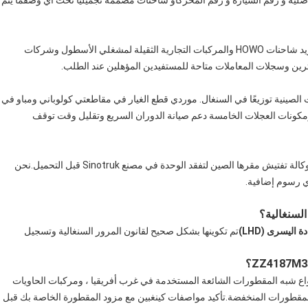
لمصنعة الأصلية و رقم السيارة و رقم المحركأو شاحنات مصممة تجميليًا تحت أي وصفما يتم
لديها سجلات مؤكدة لتوريد شاحنات HOWO والمركبات التجارية الثقيلة لمشغلي الأسطول وشركات
رين وسجلات المعاملات متاحة للمستفيدين المؤهلين عند الطلب.
الصينية توزيعًا في السنغال. موردي قطع الغيار في مقاطعتي كولوباني ومباو في
كونات العجلات الخامسة دعم صيانة الدوران السريع وتقليل وقت توقف
يمكن للمشتريين تعيين شركة SGS أو Bureau Veritas أو أي وكالة تفتيش مقرها الصين لتفقد الوحدة في مصنع Sinotruk قبل التحميل.نحن
ي رسوم إضافية.
دة اليسرى (LHD)
تم تكوينها بشكل صحيح لقانون المرور السنغالية وتسجيل
 مع معظم أنواع شبه المقطورات الشائعة المستخدمة في غرب أفريقيا ، ومركبات الحاويات
 والمقطورات المنخفضة.تأكيد مواصفات كينغبين مع مزود المقطورة الخاصة بك قبل