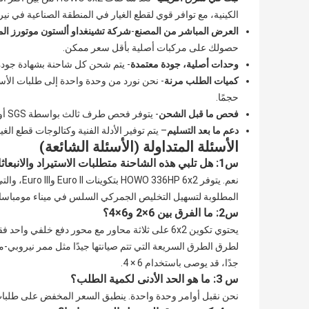
الكينية، مع توافر قوي لقطع الغيار في المنطقة الصناعية في ني
العرض المباشر من المصنع
-
شركة تشينغداو ألستون موتورز ال
حصولك على مركبات أصلية بأقل سعر ممكن.
وحدات أصلية، جودة معتمدة
- يتم شحن كل شاحنة بشهادة جودة مصنع Sinotruk الرسمية ووثائق VIN الكاملة لعملية تس
كميات الطلب مرنة
حجمًا.
فحص ما قبل الشحن
- يتوفر فحص طرف ثالث بواسطة SGS أو Bureau Veritas أو Intertek قبل التحميل - ضمان الجودة قبل رصيد الدفع.
دعم ما بعد التسليم
– يتم توفير الأدلة الفنية وكتالوجات قطع ال
الأسئلة المتداولة (الأسئلة الشائعة)
س1: هل تلبي هذه الشاحنة متطلبات الاستيراد والانبعاثات في كينيا؟
المطلوبة لتسهيل التخليص الجمركي السلس في ميناء مومباسا.
س2: ما الفرق بين 6×2 و6×4؟
لطرق الطرق السريعة التي تتم صيانتها جيدًا مثل ممر نيروبي-
جدًا، قد يوصى باستخدام 6 × 4.
س 3: ما هو الحد الأدنى لكمية الطلب؟
نحن نقبل أوامر وحدة واحدة. ينطبق السعر المخفض على طلبات 5 وحدات وما فوق. اتصل بنا للحصول على عرض أسعار للأس