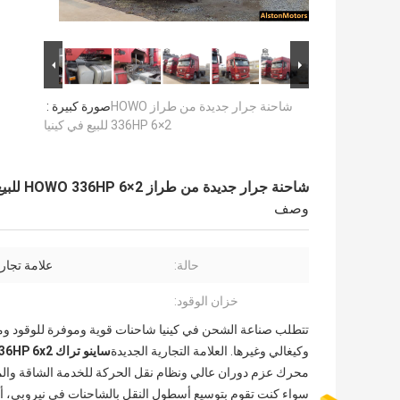
شاحنة جرار جديدة من طراز HOWO
صورة كبيرة :
336HP 6×2 للبيع في كينيا
شاحنة جرار جديدة من طراز HOWO 336HP 6×2 للبيع في كينيا
وصف
حالة:
علامة تجار
خزان الوقود:
تتطلب صناعة الشحن في كينيا شاحنات قوية وموفرة للوقود ومصم
وكيغالي وغيرها. العلامة التجارية الجديدة
ساينو تراك HOWO 336HP 6x2 رأس جرار
محرك عزم دوران عالي ونظام نقل الحركة للخدمة الشاقة والمو
سواء كنت تقوم بتوسيع أسطول النقل بالشاحنات في نيروبي، أ