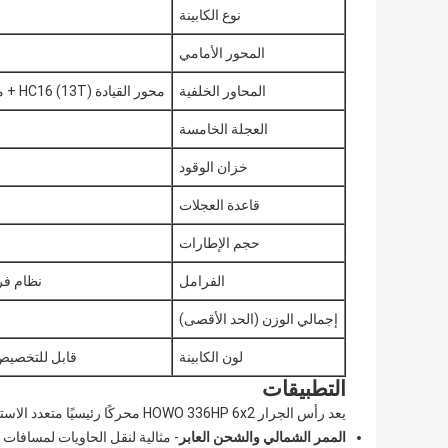
نوع الكابينة
المحور الأمامي
المحاور الخلفية
محور القيادة HC16 (13T) + محور الرفع/الوسم (اختياري 7.5T)
العجلة الخامسة
خزان الوقود
قاعدة العجلات
حجم الإطارات
الفرامل
نظام فرامل 
إجمالي الوزن (الحد الأقصى)
لون الكابينة
قابل للتخصيص 
التطبيقات
يعد رأس الجرار HOWO 336HP 6x2 محركًا رئيسيًا متعدد الاستخدامات وعالي السعة مناسب لعمليات الشحن الأكثر تطلبًا في كينيا، بما في ذلك:
الممر الشمالي والشحن العابر
- مثالية لنقل الحاويات لمسافات 