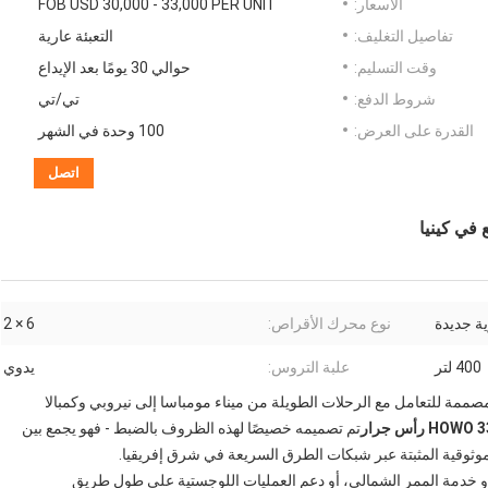
الأسعار:
FOB USD 30,000 - 33,000 PER UNIT
تفاصيل التغليف:
التعبئة عارية
وقت التسليم:
حوالي 30 يومًا بعد الإيداع
شروط الدفع:
تي/تي
القدرة على العرض:
100 وحدة في الشهر
اتصل
ية جديدة
نوع محرك الأقراص:
6 × 2
400 لتر
علبة التروس:
يدوي
مة للتعامل مع الرحلات الطويلة من ميناء مومباسا إلى نيروبي وكمبالا
تم تصميمه خصيصًا لهذه الظروف بالضبط - فهو يجمع بين
ثوقية المثبتة عبر شبكات الطرق السريعة في شرق إفريقيا.
و خدمة الممر الشمالي، أو دعم العمليات اللوجستية على طول طريق