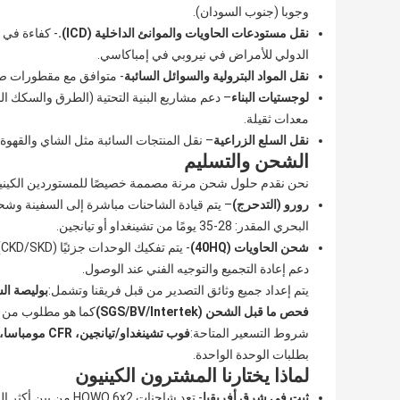
وجوبا (جنوب السودان).
نقل مستودعات الحاويات والموانئ الداخلية (ICD).
الدولي للأمراض في نيروبي في إمباكاسي.
نقل المواد البترولية والسوائل السائبة
- متوافق مع مقطورات صهار
لوجستيات البناء
– دعم مشاريع البنية التحتية (الطرق والسك
معدات ثقيلة.
نقل السلع الزراعية
– نقل المنتجات السائبة مثل الشاي والقهوة 
الشحن والتسليم
نحن نقدم حلول شحن مرنة مصممة خصيصًا للمستوردين الكينيي
رورو (التدحرج)
– يتم قيادة الشاحنات مباشرة إلى السفينة وشحنه
البحري المقدر: 28-35 يومًا من تشينغداو أو تيانجين.
شحن الحاويات (40HQ)
-
دعم إعادة التجميع والتوجيه الفني عند الوصول.
يتم إعداد جميع وثائق التصدير من قبل فريقنا وتشمل:
بوليصة الشح
فحص ما قبل الشحن (SGS/BV/Intertek)
كما هو مطلوب من قبل مكتب المعايير
شروط التسعير المتاحة:
فوب تشينغداو/تيانجين، CFR مومباسا، CIF مومباسا.
بطلبات الوحدة الواحدة.
لماذا يختارنا المشترون الكينيون
ثبت في شرق أفريقيا
- تعد شاحنات  6x2