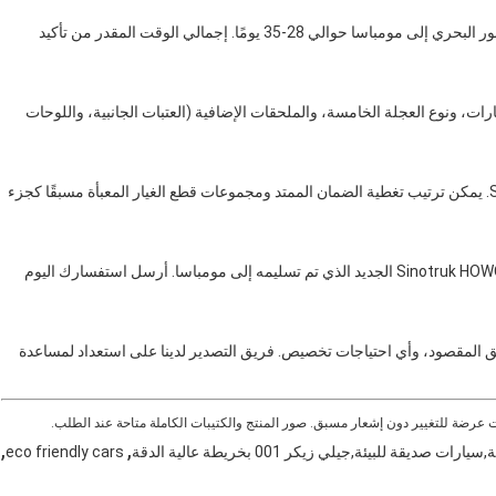
مهلة الإنتاج هي 15-25 يوم عمل للتكوينات القياسية. يضيف العبور البحري إلى مومباسا حوالي 28-35 يومًا. إجمالي الوقت المقدر من تأكيد
رات، ونوع العجلة الخامسة، والملحقات الإضافية (العتبات الجانبية، واللوحات
تأتي جميع الوحدات مع ضمان المصنع القياسي لشركة Sinotruk. يمكن ترتيب تغطية الضمان الممتد ومجموعات قطع الغيار المعبأة مسبقًا كجزء
احصل على أفضل سعر للمصنع على رأس جرار Sinotruk HOWO 336HP 6x2 الجديد الذي تم تسليمه إلى مومباسا. أرسل استفسارك اليوم
ق المقصود، وأي احتياجات تخصيص. فريق التصدير لدينا على استعداد لمساعدة
عرضة للتغيير دون إشعار مسبق. صور المنتج والكتيبات الكاملة متاحة عند الطلب.
,
,
ة للبيئة,جيلي زيكر 001 بخريطة عالية الدقة
eco friendly cars