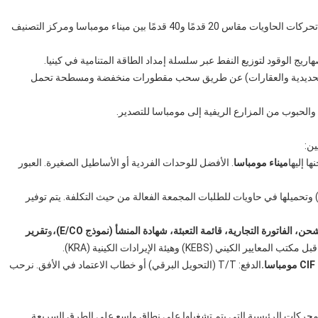
- كفاءة في تحركات الحاويات مقاس 20 قدمًا و40 قدمًا بين ميناء مومباسا ومركز التصنيف
يج الوقود لتوزيع النفط عبر سلسلة إمداد الطاقة المتنامية في كينيا.
ك الحديدية والعقارات) عن طريق سحب مقطورات منخفضة ومسطحة تحمل
والحبوب من المزارع الريفية إلى مومباسا للتصدير.
ن:
ا إليها
ميناء مومباسا
. الأفضل للوحدات الفردية أو الأساطيل الصغيرة. العبور
 يتم تفكيك الوحدات جزئيًا (CKD/SKD) وتحميلها في حاويات للطلبات المجمعة الفعالة من حيث التكلفة. يتم توفير
ن، الفاتورة التجارية، قائمة التعبئة، شهادة المنشأ (نموذج E/CO)،
و
تقرير
 الكيني (KEBS) وهيئة الإيرادات الكينية (KRA).
الدفع: T/T (التحويل البرقي) أو خطاب الاعتماد في الأفق. نرحب
HOWO من بين أكثر المحركات الرئيسية التي يتم تشغيلها على نطاق واسع على الطرق السريعة