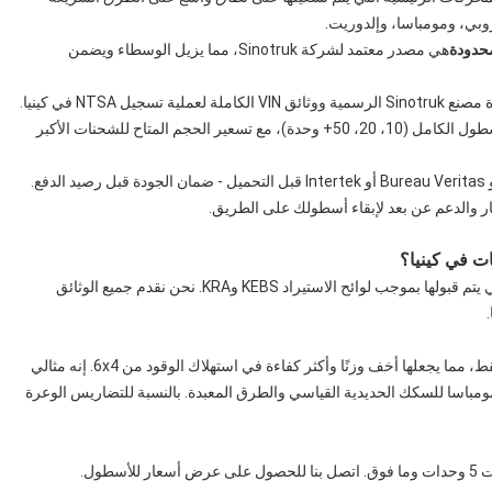
روبي، ومومباسا، وإلدوريت.
محدودة
هي مصدر معتمد لشركة Sinotruk، مما يزيل الوسطاء ويضمن
جيل NTSA في كينيا.
- نحن نورد من وحدة واحدة إلى طلبات الأسطول الكامل (10، 20، 50+ وحدة)، مع تسعير الحجم المتاح للشحنات الأكبر
غيار والدعم عن بعد لإبقاء أسطولك على الطريق.
نعم. يتوفر HOWO 336HP 6x2 بتكوينات Euro II وEuro III، والتي يتم قبولها بموجب لوائح الاستيراد KEBS وKRA. نحن نقدم جميع الوثائق
يحتوي تكوين 6x2 على ثلاثة محاور مع محور دفع خلفي واحد فقط، مما يجعلها أخف وزنًا وأكثر كفاءة في استهلاك الوقود من 6x4. إنه مثالي
مومباسا للسكك الحديدية القياسي والطرق المعبدة. بالنسبة للتضاريس الوعرة
طول.