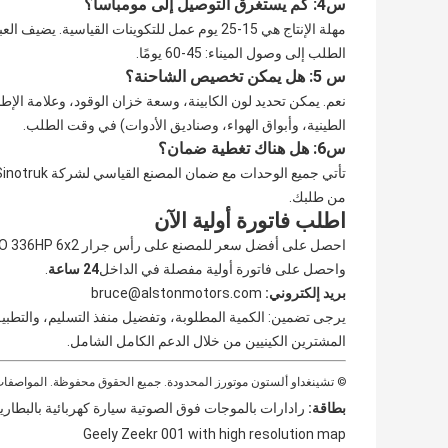
س4: كم يستغرق التوصيل إلى مومباسا؟
الطلب إلى وصول الميناء: 45-60 يومًا.
س 5: هل يمكن تخصيص الشاحنة؟
نعم. يمكن تحديد لون الكابينة، وسعة خزان الوقود، وعلامة الإطا
الطينية، وأبواق الهواء، وصناديق الأدوات) في وقت الطلب.
س6: هل هناك تغطية ضمان؟
من طلبك.
اطلب فاتورة أولية الآن
واحصل على فاتورة أولية مفصلة في الداخل
24 ساعة
.
بريد إلكتروني:
bruce@alstonmotors.com
يرجى تضمين: الكمية المطلوبة، وتفضيل منفذ التسليم، والتطبي
المشترين الكينيين من خلال الدعم الكامل الشامل.
© تشينغداو ألستون موتورز المحدودة. جميع الحقوق محفوظة. المواصفات 
بطاقة:
رادارات بالموجات فوق الصوتية سيارة كهربائية بالبطارية,سيارات صديق
Geely Zeekr 001 with high resolution map