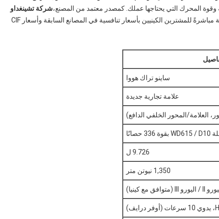
شركة تشينغداو
توفر وحدات Sinotruk HOWO الأصلية مباشرةً للمشترين الكينيين بأسعار تنافسية في المصانع السابقة وأسعار CIF
اصيل
ساينو تراك هووا
علامة تجارية جديدة
ة 336 حصانًا
9.726 ل
1,350 نيوتن متر
 / اليورو III (متوافق مع كينيا)
ايف)