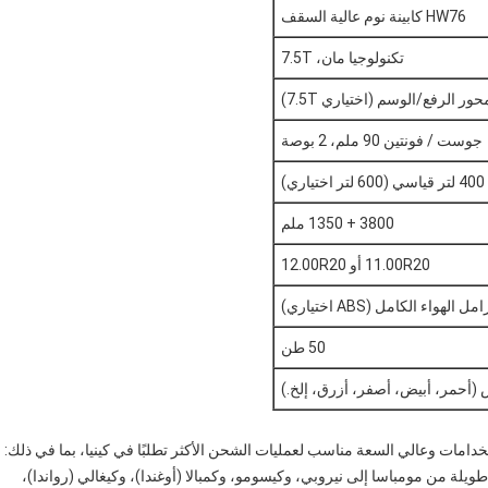
HW76 كابينة نوم عالية السقف
تكنولوجيا مان، 7.5T
جوست / فونتين 90 ملم، 2 بوصة
400 لتر قياسي (600 لتر اختياري)
3800 + 1350 ملم
11.00R20 أو 12.00R20
الهواء الكامل (ABS اختياري)
50 طن
(أحمر، أبيض، أصفر، أزرق، إلخ.)
طويلة من مومباسا إلى نيروبي، وكيسومو، وكمبالا (أوغندا)، وكيغالي (رواندا)،