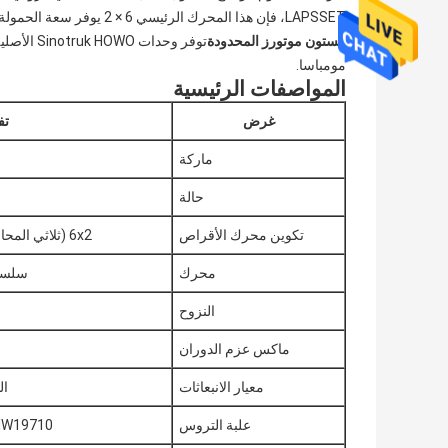
LAPSSET، فإن هذا المحرك الرئيسي 6 × 2 يوفر سعة الحمولة وقوة المحرك التي يحتاجها عملك. كمصدر معتمد من المصنع،
ألستون موتورز المحدودة
مومباسا.
المواصفات الرئيسية
غرض
تف
ماركة
حالة
تكوين محرك الأقراص
6x2 (ثلاثي المحاور، العلامة/المحور الخلفي الدافع)
محرك
سلسلة WD615 / D10 بقو
النزوح
ماكس عزم الدوران
معيار الانبعاثات
اليورو II
علبة التروس
HW19710، يدوي 10 سرعات (أوفر در