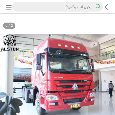
6
/
2