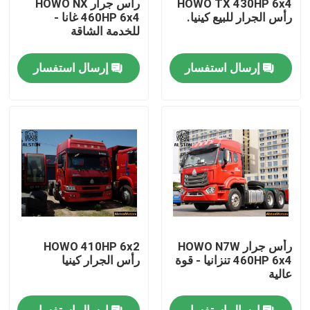
HOWO TX 430HP 6x4
رأس جرار HOWO NX
رأس الجرار للبيع كينيا.
460HP 6x4 غانا -
للخدمة الشاقة
جولة في المعمل
إرسال استفسار
إرسال استفسار
ضبط الجودة
اتصل بنا
أخبار
جميع القضايا
رأس جرار HOWO N7W
HOWO 410HP 6x2
شاحنة هوو
460HP 6x4 تنزانيا - قوة
رأس الجرار كينيا
عالية
رأس الجرار
إرسال استفسار
إرسال استفسار