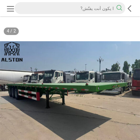
4
/
2