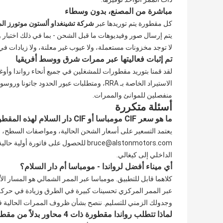
مباشرة من المصنع، بدون وسطاء
كل مقطورة يتم توريدها عبر
شركة تشينغداو ألستون موتورز ال
يتم إرسال صور وفيديوهات ما قبل الشحن - بما في ذلك اختبار
لا توجد مخزونات مستعملة، ولا عيوب غير معلنة، ولا زيادات في
تم إثبات فعاليتها عبر ممرات شرق ووسط أفريقيا
لقد قمنا بتوريد مقطورات للمشغلين في جميع أنحاء رواندا وأوغند
الاستيراد الخاصة بـ RRA، ومتطلبات عبور الحد
منفصلين للموانئ والممرات.
أسئلة متكررة
ما هو سعر CIF مومباسا أو CIF دار السلام لهذه المقطورة؟
يعتمد التسعير على أسعار الشحن الحالية، ومواصفات السطح، ونوع
bruce@alstonmotors.com
للحصول على فاتورة أولية حالية 
الداخلي إلى كيغالي.
أي ميناء أفضل لرواندا - مومباسا أم دار السلام؟
كلاهما قابل للتطبيق. مومباسا عبر الممر الشمالي هو المسار ا
عبر الممر المركزي تحسينات كبيرة في الطرق وزيادة في حركة ا
وجدولك الزمني للتسليم. ننصح بشأن ظروف الممرات الحالية 
لماذا تتطلب رواندا مقطورة ذات 4 محاور بدلاً من مقطورة قياسية ذات 3 محاور؟