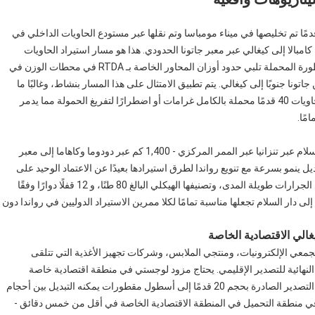
م وكيل تخليص جمركي مقره في كيغالي بجمع حاويات 40 قدمًا تم تخليصها في ميناء مومباسا وتم نقلها عبر مستودع الحاويات الداخلي في
امانفي، ثم يقود المرحلة النهائية البالغة 500 كم من كامبالا إلى كيغالي عبر معبر جاتونا الحدودي. هذا هو مسار استيراد الحاويات
الأعلى حجمًا في رواندا. يضمن تكوين المحور الرباعي أن المقطورة المحملة تلبي حدود أوزان المحاور الخاصة بـ RTDA في محطات الوزن في
السريع الرئيسي من جاتونا جنوبًا إلى كيغالي. يتم تطبيق الامتثال على هذا المسار بنشاط، وغالبًا ما
يواجه المشغلون الذين يستخدمون مقطورات بثلاثة محاور مع حاويات 40 قدمًا محملة بالكامل غرامات أو اضطرارًا لتفريغ الحمولة مما يدمر
مًا.
تقوم شركة لوجستية في كيغالي بنقل الحاويات من ميناء دار السلام عبر تنزانيا عبر الممر المركزي - 1,400 كم عبر دودوما وكاهاما إلى معبر
ي. هذا الممر البديل ينمو بسرعة مع تنويع رواندا لطرق استيرادها بعيدًا عن الاعتماد الوحيد على
مومباسا. إن توافق المقطورة مع خزان الوقود المزدوج لرؤوس الجرارات طويلة المدى، وتصنيفها الهيكلي البالغ 80 طنًا، و 12 قفلًا دوارًا وفقًا
تصل إلى دار السلام تجعلها مناسبة تمامًا لكلا ممرين الاستيراد الدوليين في رواندا دون
لي الاقتصادية الخاصة
معي الإلكترونيات، ومنتجي الملابس، وشركات تجهيز الأغذية التي تتلقى
النهائية للتصدير الإقليمي. يحتاج مزود لوجستي في منطقة اقتصادية خاصة
يتعامل مع حاويات المواد الخام الواردة بحجم 40 قدمًا وحاويات التصدير الصادرة بحجم 20 قدمًا إلى أسطول مقطورات يمكنه التبديل بين أحجام
ة الـ 12 قفلًا مع كلا التنسيقين في منطقة التحميل في المنطقة الاقتصادية الخاصة في أقل من خمس دقائق -