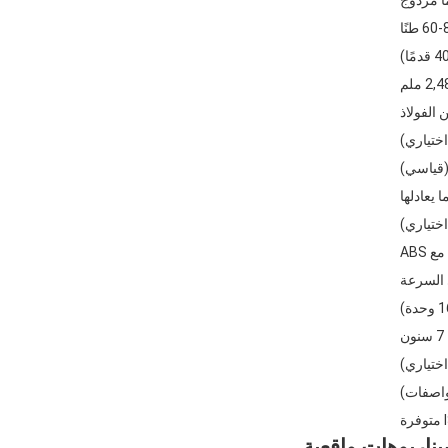
60 طنًا
 ملم
 الفولاذ
ختياري)
اختياري)
اختياري)
اصفات)
ناريوهات واقعية