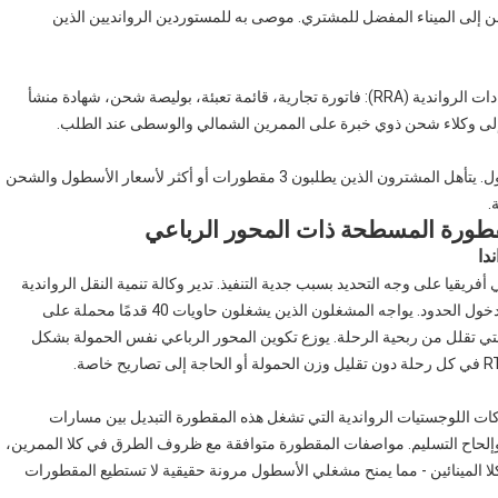
ن إلى الميناء المفضل للمشتري. موصى به للمستوردين الروانديين الذين
نقدم جميع المستندات المطلوبة للتخليص الجمركي لإدارة الإيرادات الرواندية (RRA): فاتورة تجارية، قائمة تعبئة، بوليصة شحن، شهادة منشأ
يتم قبول طلبات الوحدة الواحدة دون حد أدنى لمتطلبات الأسطول. يتأهل المشترون الذين يطلبون 3 مقطورات أو أكثر لأسعار الأسطول والشحن
.
لمقطورة المسطحة ذات المحور الرباعي
قيا على وجه التحديد بسبب جدية التنفيذ. تدير وكالة تنمية النقل الرواندية
محطات وزن ووحدات إنفاذ متنقلة على الطرق الوطنية ونقاط دخول الحدود. يواجه المشغلون الذين يشغلون حاويات 40 قدمًا محملة على
تي تقلل من ربحية الرحلة. يوزع تكوين المحور الرباعي نفس الحمولة بشكل
ت اللوجستيات الرواندية التي تشغل هذه المقطورة التبديل بين مسارات
 وإلحاح التسليم. مواصفات المقطورة متوافقة مع ظروف الطرق في كلا الممرين،
لا المينائين - مما يمنح مشغلي الأسطول مرونة حقيقية لا تستطيع المقطورات