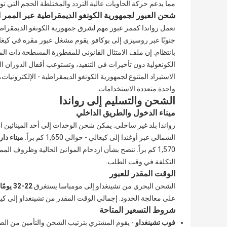
مما يدعم حركة الحاويات عالية التردد والمختلطة الحجم التي تو
شحن العبور لجمهورية الكونغو الديمقراطية عبر الممر ال
تعمل رواندا كممر عبور مهم لشرق جمهورية الكونغو الديمقراطية،
جنوبًا عبر روسيزي إلى بوكافو. يقوم مشغل عبور مقره في كيغا
بانتظام. إن ملف الامتثال القانوني للمقطورة المسطحة ذات الم
الاستيراد المتنوع لجمهورية الكونغو الديمقراطية - الإلكترونيات، 
واحدة متعددة الاستخدامات.
الشحن والتسليم إلى رواندا
ميناء الدخول والطريق الداخلي
رواندا بلد غير ساحلي. يمكن شحن الوحدات إلى أحد المينائين ا
الشمالي عبر أوغندا إلى كيغالي - حوالي 1,650 كم براً.
ميناء دار
1,570 كم براً. ننصح بشأن ازدحام الموانئ الحالية وظروف 
التكلفة في وقت الطلب.
الوقت المقدر للعبور
الشحن البحري من تشينغداو إلى مومباسا يستغرق
22-32 يومًا
على معالجة الحدود. إجمالي الوقت المقدر من تشينغداو إلى كي
شروط التسعير المتاحة
فوب تشينغداو
- يقوم المشتري بترتيب الشحن والتأمين من الص