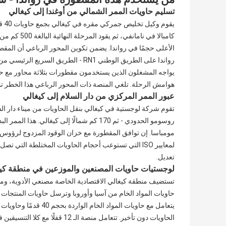
تسليم حاويات الممر الشمالي من أوغندا إلى كيغالي
يقو
كامبالا في ن
رواندا على الطريق الوطني RN1 - الطريق 
هوامش الرحلة. تلغي المنصة ذات المحور الرباعي هذا الخطر تما
عبور الممر المركزي من دار السلام إلى كيغالي
روسومو الحدودي - ثم 170 كم شمالًا إلى كيغال
لمعايير ISO التي تستوعب أحجام الحاويات المختلطة التي 
تعديل.
لوجستيات حاويات المصنعين والموزعين في منطقة كيغا
تستضيف منطقة كيغالي الاقتصادية الخاصة مصنعي الأدوية، ومج
حاويات المواد الخام من آسيا وأوروبا وترسل حاويات المنتجات 
الحاويات دون تأخير. تتعامل منص