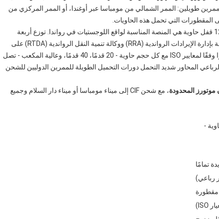
مرين طويلين: الممر الشمالي من مومباسا عبر أوغندا، أو الممر المركزي من
لى المقطورات التي تحمل هذه الحاويات.
المقطورة المسطحة شبه المقطورة الجديدة ذات 4 محاور مع 12 قفل حاوية هي المنصة المناسبة لواقع اللوجستيات في رواندا. توزع أربعة
محاور أحمال الحاويات الثقيلة ضمن حدود أوزان المحاور الخاصة بإدارة الإيرادات الرواندية (RRA) ووكالة تنمية النقل الرواندية (RTDA) على
الطرق الوطنية المؤدية إلى كيغالي وعبرها. تتعامل 12 قفلًا دوارًا وفقًا لمعايير ISO مع كل حجم حاوية - 20 قدمًا، 40 قدمًا، وعالية المكعب - تصل
الرباعي المحاور شديد التحمل دورات التحميل الطويلة للممرين الدوليين للشحن
 موتورز المحدودة
، مع شحن CIF إلى ميناء مومباسا أو ميناء دار السلام وجميع
محاور مع 12 قفل حاوية -
ة تمامًا
مقطورة