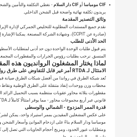
CIF مومباسا
أو
CIF دار السلام
- نغطي التكلفة والتأمين والشح
يريدون تكلفة نهائية واضحة قبل الشحن الداخلي.
وثائق التصدير المقدمة
(صادرة عن CCPIT)، وشهادة الشركة المصنعة. يمكننا الإشارة إلى وكلاء شحن ذوي خبرة على الممرين الشمالي والوسطى عند الطلب.
الحد الأدنى للطلب
المنسق. نرحب بطلبات رؤوس الجرارات والمقطورات المجمعة
لماذا يختار المشغلون الروانديون هذه ا
الامتثال لـ RTDA أمر غير قابل للتفاوض على طرق رواندا
تُعد شبكة الطرق في رواندا من أفضل شبكات الطرق صيانة في أفري
مقطورات بثلاثة محاور عقوبات منتظمة بسبب التحميل الزائد ال
قانوني عبر أربع مجموعات محاور - مما يوفر امتثالًا كاملاً لـ RTDA في كل رحلة دون تقليل وزن الحمولة أو الحاجة إلى تصاريح خاصة.
قدرة الممر المزدوج - الشمالي والوسطى
على عكس المشغلين المقيدين بممر استيراد واحد، يمكن لشركا
مومباسا ودار السلام بناءً على ازدحام الموانئ وأسعار الشحن
ومتطلبات عبور الحدود، ومزيج أحجام الحاويات التي تصل إلى ك
ذات الممر الواحد توفيرها.