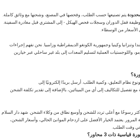
محدودة
يتم تصنيعها حسب الطلب، وفحصها في المصنع، وشحنها مع وثائق كاملة.
 وظيفة قفل الدوران وسجلات فحص الهيكل - إلى المشتري قبل مغادرة السفينة.
 الأسعار من الوسطاء.
ا وتنزانيا وكينيا وجمهورية الكونغو الديمقراطية وزامبيا. نحن نفهم إجراءات
ود جاتونا وروسومو، واللوجستيات العملية لتسليم المعدات إلى بلد غير ساحلي عبر خيارين
 نظام التعليق، وكمية الطلب. أرسل بريدًا إلكترونيًا إلى
مع تفصيل للتكاليف إلى أي من المينائين، بالإضافة إلى تقدير تكلفة الشحن
لأكثر رسوخًا مع أعلى تردد للشحن وأوسع نطاق من وكلاء الشحن. شهد دار السلام
لمرور. يعتمد الخيار الأفضل على ازدحام الموانئ الحالي، وأسعار الشحن،
في وقت الطلب.