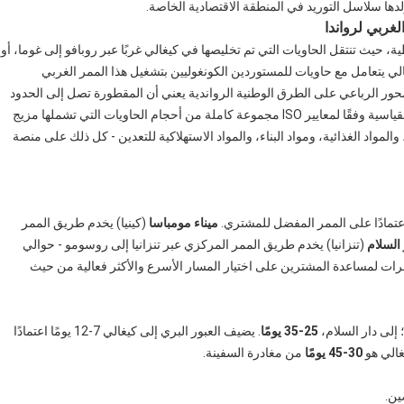
لدها سلاسل التوريد في المنطقة الاقتصادية الخاصة.
غربي لرواندا
 حيث تنتقل الحاويات التي تم تخليصها في كيغالي غربًا عبر روبافو إلى غوما، أو
لي يتعامل مع حاويات للمستوردين الكونغوليين بتشغيل هذا الممر الغربي
حور الرباعي على الطرق الوطنية الرواندية يعني أن المقطورة تصل إلى الحدود
الكونغولية دون تأخيرات في التنفيذ، وتستوعب أقفال الدوران القياسية وفقًا لمعايير ISO مجموعة كاملة من أحجام الحاويات التي تشملها مزيج
والمواد الغذائية، ومواد البناء، والمواد الاستهلاكية للتعدين - كل ذلك على منصة
عتمادًا على الممر المفضل للمشتري.
ميناء مومباسا
(كينيا) يخدم طريق الممر
 السلام
(تنزانيا) يخدم طريق الممر المركزي عبر تنزانيا إلى روسومو - حوالي
الممرات لمساعدة المشترين على اختيار المسار الأسرع والأكثر فعالية من حيث
؛ إلى دار السلام،
25-35 يومًا
. يضيف العبور البري إلى كيغالي 7-12 يومًا اعتمادًا
غالي هو
30-45 يومًا
من مغادرة السفينة.
ين.