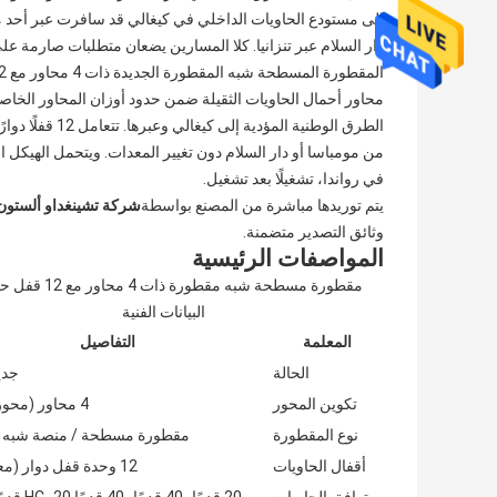
إلى مستودع الحاويات الداخلي في كيغالي قد سافرت عبر أحد م
دار السلام عبر تنزانيا. كلا المسارين يضعان متطلبات صارمة ع
من مومباسا أو دار السلام دون تغيير المعدات. ويتحمل الهيكل 
في رواندا، تشغيلًا بعد تشغيل.
يتم توريدها مباشرة من المصنع بواسطة
شركة تشينغداو ألستون
وثائق التصدير متضمنة.
المواصفات الرئيسية
مقطورة مسطحة شبه مقطورة ذات 4 
البيانات الفنية
المعلمة
التفاصيل
الحالة
جديد
تكوين المحور
4 محاور (محور رباعي)
نوع المقطورة
مقطورة مسطحة / منصة شبه 
أقفال الحاويات
12 وحدة قفل دوار (معيار ISO)