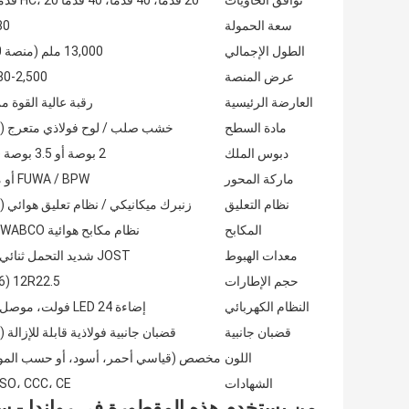
توافق الحاويات
20 قدمًا، 40 قدمًا، 40 قدمًا HC، 20 قدمًا مزدوج
سعة الحمولة
-80
الطول الإجمالي
13,000 ملم (منصة 40 قدمًا)
عرض المنصة
2,480-2,500
العارضة الرئيسية
رقبة عالية القوة من
مادة السطح
خشب صلب / لوح فولاذي متعرج (ا
دبوس الملك
2 بوصة أو 3.5 بوصة (قياسي)
ماركة المحور
FUWA / BPW أو ما يعادلها
نظام التعليق
زنبرك ميكانيكي / نظام تعليق هوائي (
المكابح
نظام مكابح هوائية WABCO مع ABS
معدات الهبوط
JOST شديد التحمل ثنائي السرعة
حجم الإطارات
12R22.5 (16 وحدة)
النظام الكهربائي
إضاءة LED 24 فولت، موصل 7 سنون
قضبان جانبية
قضبان جانبية فولاذية قابلة للإزالة (
اللون
مخصص (قياسي أحمر، أسود، أو حسب المو
الشهادات
ISO، CCC، CE متوفرة
من يستخدم هذه المقطورة في رواندا - سي