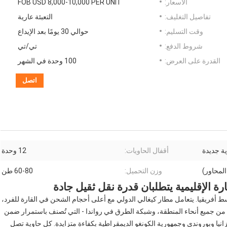
الأسعار:
FOB USD 8,000-10,000 PER UNIT
تفاصيل التغليف:
التعبئة عارية
وقت التسليم:
حوالي 30 يومًا بعد الإيداع
شروط الدفع:
تي/تي
القدرة على العرض:
100 وحدة في الشهر
اتصل
ية جديدة
أقفال الحاويات:
12 وحدة
وزن التحميل:
60-80 طن
ارة الإقليمية يتطلبان قدرة نقل ثقيل جادة
أفريقيا. يتعامل مطار كيغالي الدولي مع أعلى أحجام الشحن في القارة للفرد،
من جميع أنحاء المنطقة، وشبكة الطرق في رواندا - التي تُصنف باستمرار ضمن
زانيا وبوروندي وجمهورية الكونغو الديمقراطية بكفاءة متزايدة. كل حاوية تصل